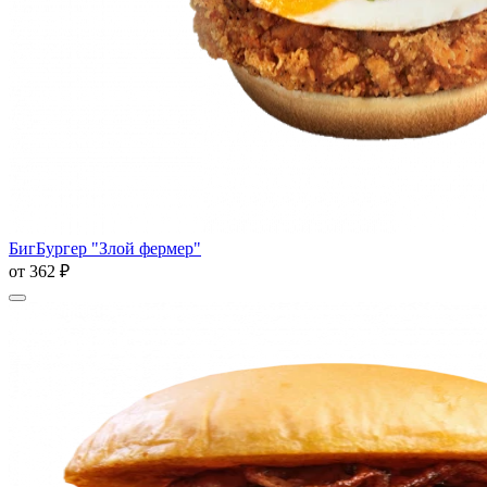
БигБургер "Злой фермер"
от
362 ₽