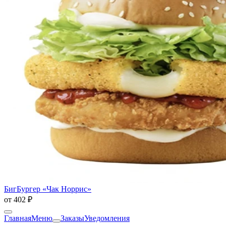
БигБургер «Чак Норрис»
от
402 ₽
Главная
Меню
Заказы
Уведомления