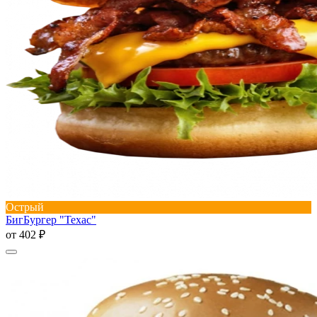
Острый
БигБургер "Техас"
от
402 ₽