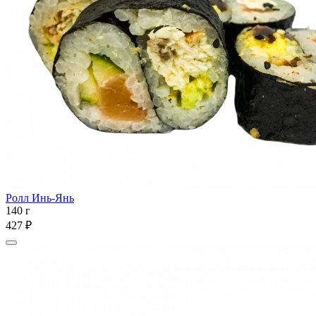
Ролл Инь-Янь
140 г
427 ₽