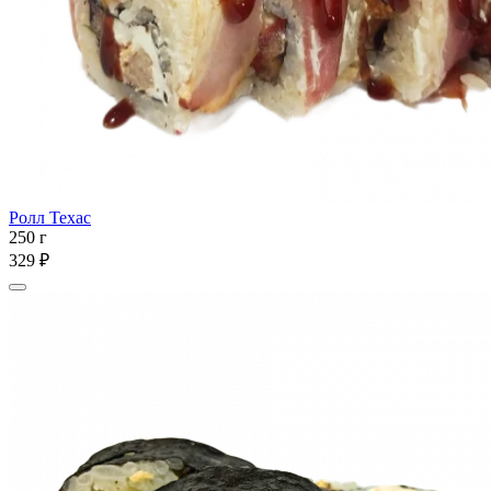
Ролл Техас
250 г
329 ₽