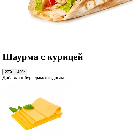
Шаурма с курицей
275г
450г
Добавки к бургерам/хот-догам